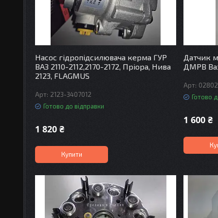
Насос гідропідсилювача керма ГУР
Датчик м
ВАЗ 2110-2112,2170-2172, Пріора, Нива
ДМРВ Ваз
2123, FLAGMUS
02802
2123-3407012
Готово д
Готово до відправки
1 600 ₴
1 820 ₴
Ку
Купити