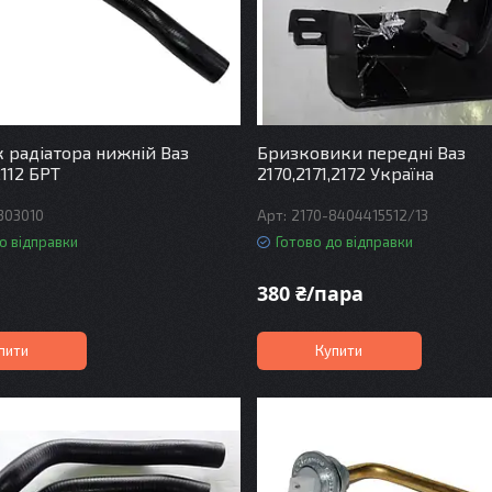
 радіатора нижній Ваз
Бризковики передні Ваз
2112 БРТ
2170,2171,2172 Україна
1303010
2170-8404415512/13
о відправки
Готово до відправки
380 ₴/пара
пити
Купити