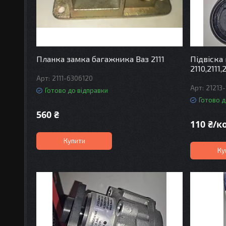
Планка замка багажника Ваз 2111
Підвіска
2110,2111
2111-6306120
21213
Готово до відправки
Готово д
560 ₴
110 ₴/
Купити
Ку