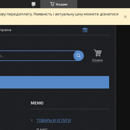
Кошик
кову передоплату. Наявність і актуальну ціну можете дізнатися
Україна
Кошик
ТОВАРЫ И УСЛУГИ
О НАС