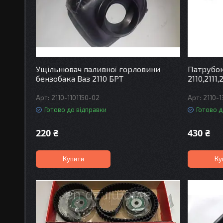
Ущільнювач паливної горловини
Патрубок
бензобака Ваз 2110 БРТ
2110,2111,
2110-1101150-02
2110-
Готово до відправки
Готово д
220 ₴
430 ₴
Купити
Ку