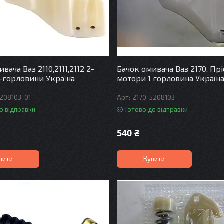
вача Ваз 2110,2111,2112 2-
Бачок омивача Ваз 2170, Прі
-горловини Україна
мотори 1 горловина Україн
5208103-01
2170-5208103
о відправки
Готово до відправки
540 ₴
пити
Купити