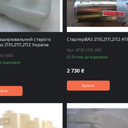
озширювальний старого
СтартерВАЗ 2110,2111,2112 АТ
з 2110,2111,2112 Україна
АТЭК 2110-000
40/600
Готово до відправки
о відправки
2 730 ₴
Купити
пити