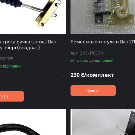
 троса ручка (шток) Ваз
Ремкомплект куліси Ваз 2110
 у зборі (квадрат)
2110-1703317
3508075
Готово до відправки
о відправки
230 ₴/комплект
Купити
пити