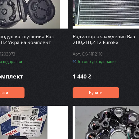
 подушка глушника Ваз
Радиатор охлаждения Ваз
,2112 Україна комплект
2110,2111,2112 EuroEx
-1203073
EX-MR2110
о відправки
Готово до відправки
комплект
1 440 ₴
пити
Купити