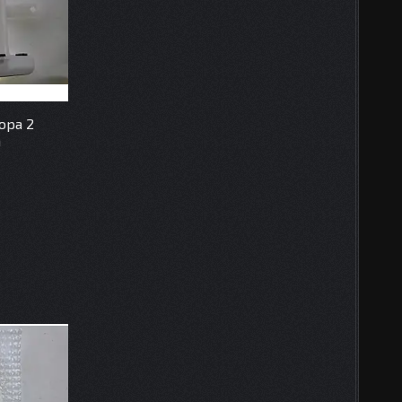
ора 2
а