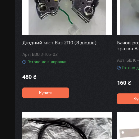
Діодний міст Ваз 2110 (8 діодів)
Бачок р
зразка Ва
БВО 3-105-02
БШ10-
Готово до відправки
Готово д
480 ₴
160 ₴
Купити
Ку