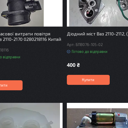
асової витрати повітря
Діодний міст Ваз 2110-2112, (
 2110-2170 0280218116 Китай
БПВ076-105-02
18116
Готово до відправки
о відправки
400 ₴
Купити
пити