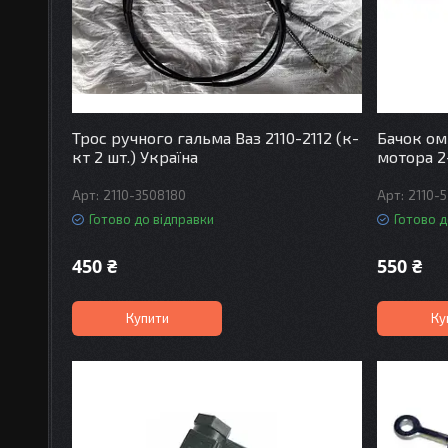
Трос ручного гальма Ваз 2110-2112 (к-
Бачок оми
кт 2 шт.) Україна
мотора 2
2110-3508180
2110-
Готово до відправки
Готово д
450 ₴
550 ₴
Купити
Ку