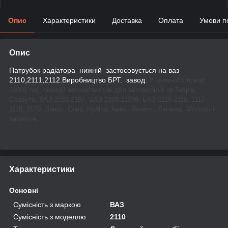
Опис
Характеристики
Доставка
Оплата
Умови п
Опис
Патрубок радіатора нижній застосовується на ваз
2110,2111,2112.Виробництво БРТ. завод.
.
У наявності понад
30000 тис. позицій автозапчастин для автомобілів як Таврія,
Славута, ВАЗ 2101-2107, ВАЗ 2108-21099, ВАЗ 2110-2115, 1117-
1118, 2170, Ланос, Сенс, Нубіра, Авео, Лачетті, Леганза, Москвіч і
багато ін.
Характеристики
Основні
Сумісність з маркою
ВАЗ
Сумісність з моделлю
2110