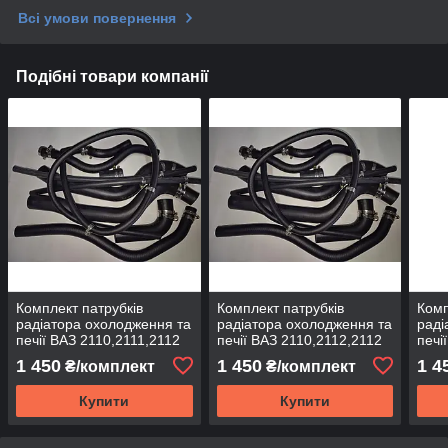
Всі умови повернення
Подібні товари компанії
Комплект патрубків
Комплект патрубків
Комп
радіатора охолодження та
радіатора охолодження та
раді
печії ВАЗ 2110,2111,2112
печії ВАЗ 2110,2112,2112
печі
16 кл ASR
16 кл ASR
16 к
1 450
1 450
1 4
₴/комплект
₴/комплект
Купити
Купити