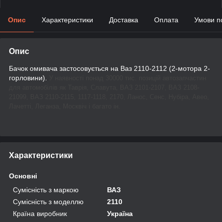
Опис
Характеристики
Доставка
Оплата
Умови п
Опис
Бачок омивача застосовується на Ваз 2110-2112 (2-мотора 2-
горловини).
.
У наявності понад 30000 тис. позицій автозапчастин
для автомобілів як Таврія, Славута, ВАЗ 2101-2107, ВАЗ 2108-
21099, ВАЗ 2110-2115, 1117-1118, 2170, Ланос, Сенс, Нубіра, Авео,
Лачетті, Леганза, Москвіч і багато ін.
Характеристики
Основні
Сумісність з маркою
ВАЗ
Сумісність з моделлю
2110
Країна виробник
Україна