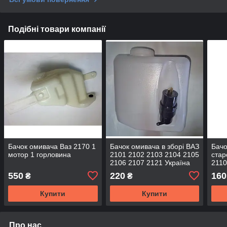
Подібні товари компанії
Бачок омивача Ваз 2170 1
Бачок омивача в зборі ВАЗ
Бач
мотор 1 горловина
2101 2102 2103 2104 2105
стар
2106 2107 2121 Україна
2110
550
220
160
₴
₴
Купити
Купити
Про нас