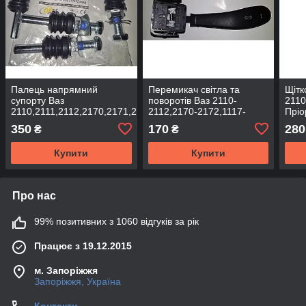
Палець напрямний
Перемикач світла та
Щітк
супорту Ваз
поворотів Ваз 2110-
2110
2110,2111,2112,2170,2171,2172,
2112,2170-2172,1117-
Пріо
Пріора комплект ОЕМ
1118, Пріора
Avro
350
170
280
₴
₴
Купити
Купити
Про нас
99% позитивних з 1060 відгуків за рік
Працює з 19.12.2015
м. Запоріжжя
Запоріжжя, Україна
Контакти