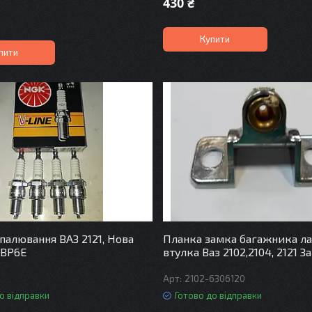
430 ₴
Купити
пити
апалювання ВАЗ 2121, Нова
Планка замка багажника л
 ВР6Е
втулка Ваз 2102,2104, 2121 З
2102-6306120
о відправки
Готово до відправки