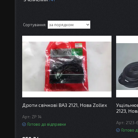
Дроти свічкові ВАЗ 2121, Нова Zollex
Ущільнюв
2123, Но
ZP 14
2123-
Готово до відправки
Готово д