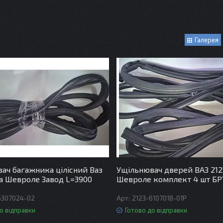
Галерея
ач багажника цілісний Ваз
Ущільнювач дверей ВАЗ 212
ва Шевроле Завод L=3900
Шевроле комплект 4 шт БР
6307024-02
2123-6107018-01Р
о відправки
Готово до відправки