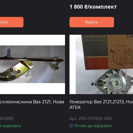
1 800 ₴/комплект
пити
Купити
 склоочисника Ваз 2121, Нова
Генератор Ваз 2121,21213, Но
АТЕК
3003006
2101-3701010-60А
о відправки
Готово до відправки