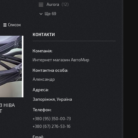
Aurora
12
Ще 69
Список
КОНТАКТИ
Интернет магазин АвтоМир
Александр
Запоріжжя, Україна
3 НІВА
Т
+380 (95) 350-00-73
+380 (67) 276-53-16