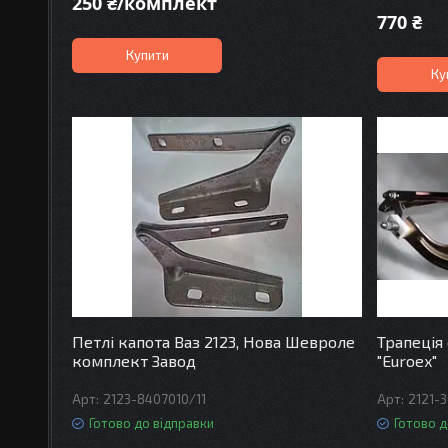
250 ₴/комплект
770 ₴
Купити
Ку
Петлі капота Ваз 2123, Нова Шевроле
Трапеція
комплект Завод
"Euroex"
2123-8407010/11
2121-
Готово до відправки
Готово д