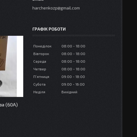
harchenkozp@gmail.com
ГРАФІК РОБОТИ
Понеділок
08:00
18:00
Вівторок
08:00
18:00
Середа
08:00
18:00
Четвер
08:00
18:00
Пʼятниця
09:00
18:00
Субота
09:00
16:00
Неділя
Вихідний
ва (60А)