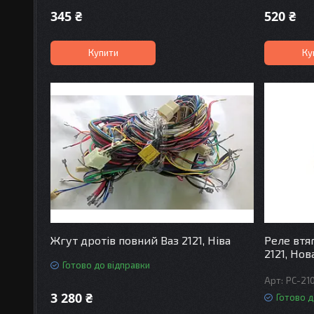
345 ₴
520 ₴
Купити
Ку
Жгут дротів повний Ваз 2121, Ніва
Реле втя
2121, Нов
Готово до відправки
РС-21
3 280 ₴
Готово д