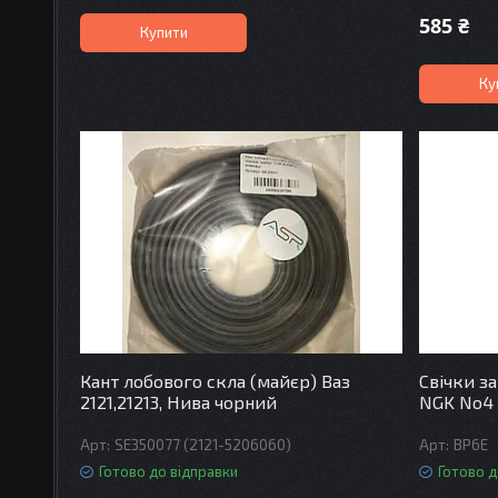
585 ₴
Купити
Ку
Кант лобового скла (майєр) Ваз
Свічки з
2121,21213, Нива чорний
NGK No4
SE350077 (2121-5206060)
ВР6Е
Готово до відправки
Готово д