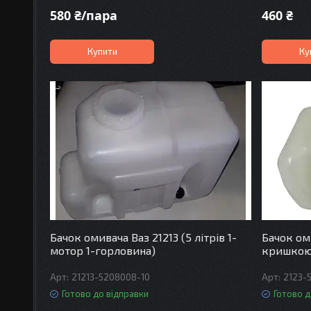
580 ₴/пара
460 ₴
Купити
Ку
Бачок омивача Ваз 21213 (5 літрів 1-
Бачок ом
мотор 1-горловина)
кришкою
21213-5208008-10
2123-
Готово до відправки
Готово д