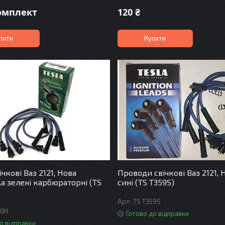
комплект
120 ₴
пити
Купити
чкові Ваз 2121, Нова
Проводи свічкові Ваз 2121, 
la зелені карбюраторні (TS
сині (TS T359S)
TS T359S
40H
Готово до відправки
о відправки