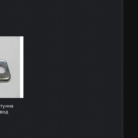
атунна
авод