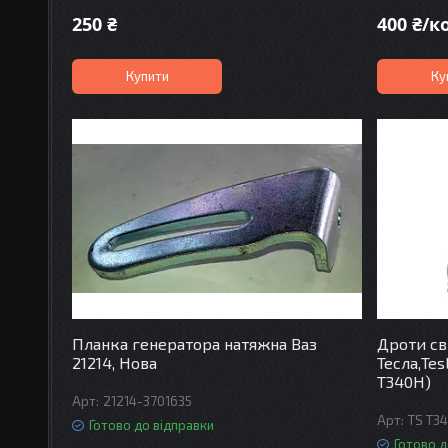
250 ₴
400 ₴/
Купити
Ку
Планка генератора натяжна Ваз
Дроти сві
21214, Нова
Тесла,Tes
T340H)
21214-3701635
TS T3
Готово до відправки
Готово д