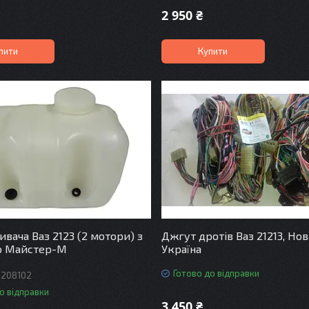
2 950 ₴
пити
Купити
ивача Ваз 2123 (2 мотори) з
Джгут дротів Ваз 21213, Нов
 Майстер-М
Україна
Готово до відправки
5208102
о відправки
3 450 ₴