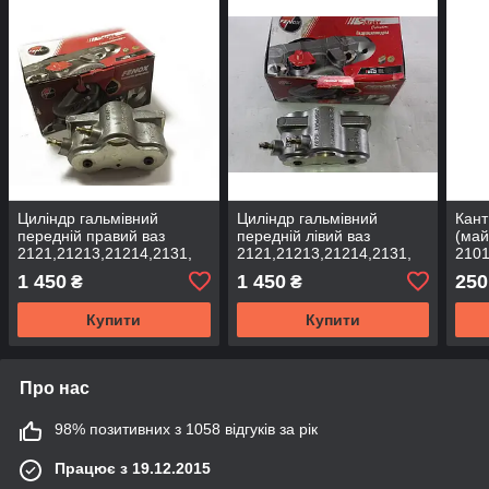
Циліндр гальмівний
Циліндр гальмівний
Кант
передній правий ваз
передній лівий ваз
(май
2121,21213,21214,2131,
2121,21213,21214,2131,
2101
Новава Fenox
Синя Fenox
1 450
1 450
250
₴
₴
Купити
Купити
Про нас
98% позитивних з 1058 відгуків за рік
Працює з 19.12.2015