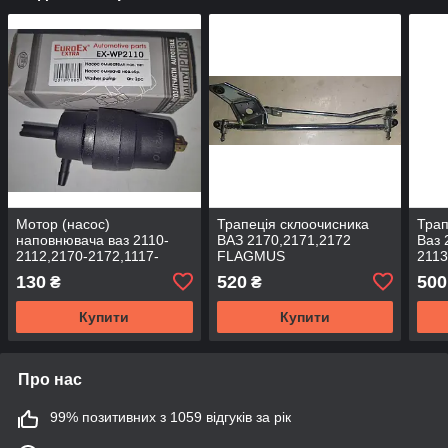
Мотор (насос)
Трапеція склоочисника
Трап
наповнювача ваз 2110-
ВАЗ 2170,2171,2172
Ваз 
2112,2170-2172,1117-
FLAGMUS
2113
1118,2121 EuroEx
130
520
500
₴
₴
Купити
Купити
Про нас
99% позитивних з 1059 відгуків за рік