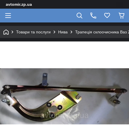
avtomir.zp.ua
Товари та послуги
Нива
Трапеція склоочисника Ваз 