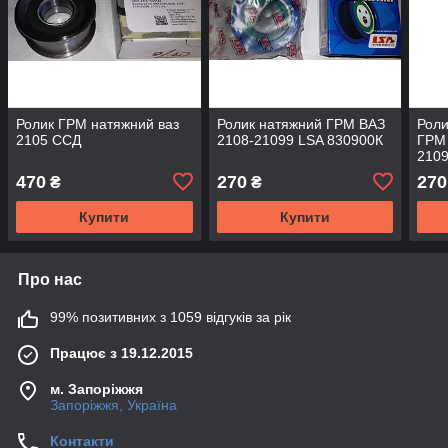
Ролик ГРМ натяжний ваз
Ролик натяжний ГРМ ВАЗ
Роли
2105 ССД
2108-21099 LSA 830900К
ГРМ
2109
470
270
270
₴
₴
Купити
Купити
Про нас
99% позитивних з 1059 відгуків за рік
Працює з 19.12.2015
м. Запоріжжя
Запоріжжя, Україна
Контакти