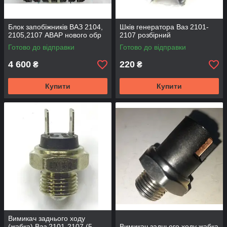
Блок запобіжників ВАЗ 2104,
Шків генератора Ваз 2101-
2105,2107 АВАР нового обр
2107 розбірний
Готово до відправки
Готово до відправки
4 600
220
₴
₴
Купити
Купити
Вимикач заднього ходу
(жабка) Ваз 2101-2107 (5-
Вимикач заднього ходу жабка