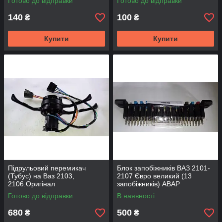
Готово до відправки
Готово до відправки
140
100
₴
₴
Купити
Купити
Підрульовий перемикач
Блок запобіжників ВАЗ 2101-
(Тубус) на Ваз 2103,
2107 Євро великий (13
2106.Оригінал
запобіжників) АВАР
Готово до відправки
В наявності
680
500
₴
₴