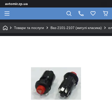
avtomir.zp.ua
Товари та послуги
Ваз 2101-2107 (жигулі класика)
е