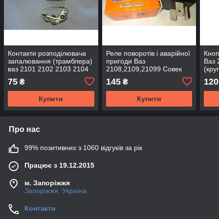
Контакти розподілювача
Реле поворотів і аварійної
Кноп
запалювання (трамблера)
пригоди Ваз
Ваз 
ваз 2101 2102 2103 2104
2108,2109,21099 Совек
(кру
2105 2106 2107 BERU
75
145
120
₴
₴
Купити
Купити
Про нас
99% позитивних з 1060 відгуків за рік
Працює з 19.12.2015
м. Запоріжжя
Запоріжжя, Україна
Контакти