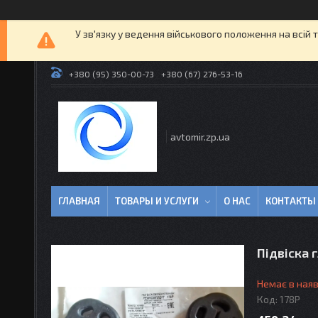
У зв'язку у ведення військового положення на всій 
+380 (95) 350-00-73
+380 (67) 276-53-16
avtomir.zp.ua
ГЛАВНАЯ
ТОВАРЫ И УСЛУГИ
О НАС
КОНТАКТЫ
Підвіска 
Немає в наяв
Код:
178Р