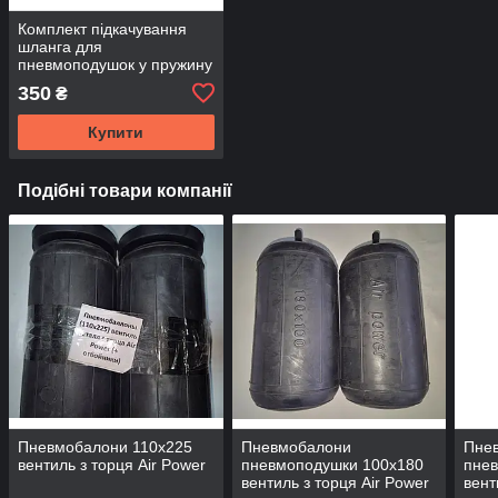
Комплект підкачування
шланга для
пневмоподушок у пружину
3 метри гумовий (хомути
350
₴
оцинкування)
Купити
Подібні товари компанії
Пневмобалони 110x225
Пневмобалони
Пне
вентиль з торця Air Power
пневмоподушки 100x180
пне
вентиль з торця Air Power
вент