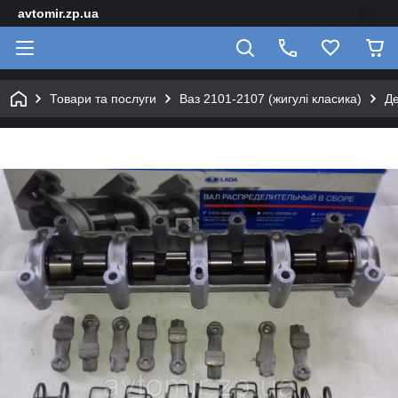
avtomir.zp.ua
Товари та послуги
Ваз 2101-2107 (жигулі класика)
Де