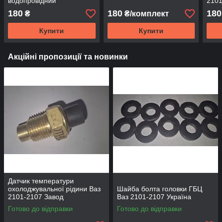
водопровідний
2101
Зав
180
180
180
₴
₴/комплект
Купити
Купити
Акційні пропозиції та новинки
Датчик температури
охолоджувальної рідини Ваз
Шайба болта головки ГБЦ
2101-2107 Завод
Ваз 2101-2107 Україна
Готово до відправки
Готово до відправки