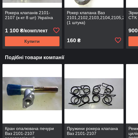
Рокера клапанів 2101-
Рокер клапана Ваз
Зірк
2107 (к-кт 8 шт) Україна
2101,2102,2103,2104,2105,2106,2
СТК 
(1 штука)
1 100
900
₴/комплект
160
₴
Купити
Подібні товари компанії
Кран опалювача печури
Пружини рокера клапана
Ремк
Ваз 2101-2107
Ваз 2101-2107
цилі