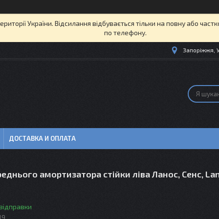
території України. Відсилання відбувається тільки на повну або част
по телефону.
Запоріжжя, 
ДОСТАВКА И ОПЛАТА
еднього амортизатора стійки ліва Ланос, Сенс, Lan
 відправки
19