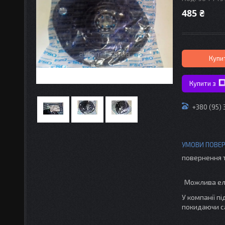
485 ₴
Купи
Купити з
+380 (95)
повернення 
У компанії п
покидаючи с