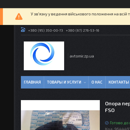
У зв'язку у ведення військового положення на всій 
+380 (95) 350-00-73
+380 (67) 276-53-16
avtomir.zp.ua
ГЛАВНАЯ
ТОВАРЫ И УСЛУГИ
О НАС
КОНТАКТЫ
Опора пер
FSO
Готово до
Код:
964449