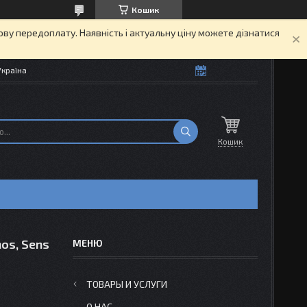
Кошик
кову передоплату. Наявність і актуальну ціну можете дізнатися
Україна
Кошик
os, Sens
ТОВАРЫ И УСЛУГИ
О НАС