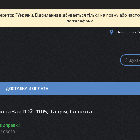
території України. Відсилання відбувається тільки на повну або част
по телефону.
Запоріжжя, 
ДОСТАВКА И ОПЛАТА
ота Заз 1102 -1105, Таврія, Славота
 відправки
8406010