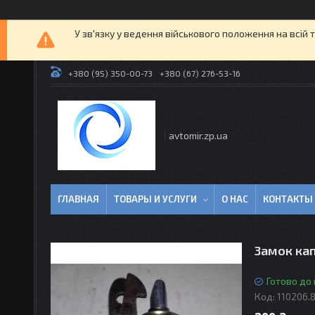
У зв'язку у ведення військового положення на всій 
+380 (95) 350-00-73
+380 (67) 276-53-16
avtomir.zp.ua
ГЛАВНАЯ
ТОВАРЫ И УСЛУГИ
О НАС
КОНТАКТЫ
Замок кап
Готово до
Код:
110206.