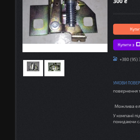
300 ₴
Купи
Купити з
+380 (95)
повернення 
У компанії п
покидаючи с