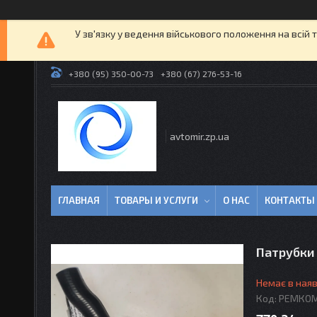
У зв'язку у ведення військового положення на всій 
+380 (95) 350-00-73
+380 (67) 276-53-16
avtomir.zp.ua
ГЛАВНАЯ
ТОВАРЫ И УСЛУГИ
О НАС
КОНТАКТЫ
Патрубки 
Немає в наяв
Код:
РЕМКОМ