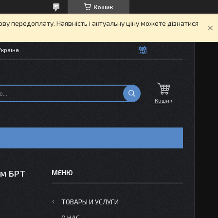
Кошик
кову передоплату. Наявність і актуальну ціну можете дізнатися
Україна
Кошик
ом БРТ
ТОВАРЫ И УСЛУГИ
О НАС