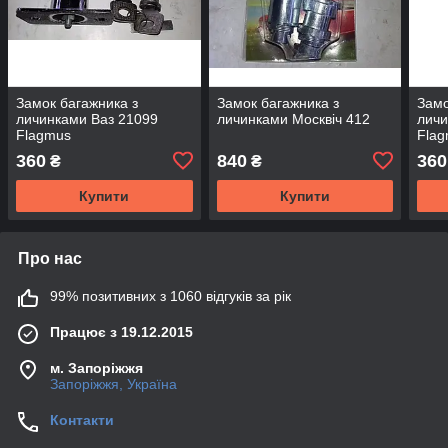
Замок багажника з
Замок багажника з
Замо
личинками Ваз 21099
личинками Москвіч 412
личи
Flagmus
Fla
360
840
360
₴
₴
Купити
Купити
Про нас
99% позитивних з 1060 відгуків за рік
Працює з 19.12.2015
м. Запоріжжя
Запоріжжя, Україна
Контакти