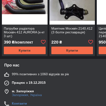
Патрубки радіатора
Маятник Москвіч 2140,412
Цилі
Москвіч 412 AURORA (к-кт
(3 болти реставрація)
пере
3 шт.)
2140
390
220
950
₴/комплект
₴
Купити
Купити
Про нас
99% позитивних з 1060 відгуків за рік
Працює з 19.12.2015
м. Запоріжжя
Запоріжжя, Україна
Контакти