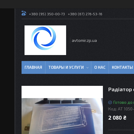
+380 (95) 350-00-73
+380 (67) 276-53-16
avtomir.zp.ua
ГЛАВНАЯ
ТОВАРЫ И УСЛУГИ
О НАС
КОНТАКТЫ
Радіатор 
Готово до
Код:
AT 1050
2 080 ₴