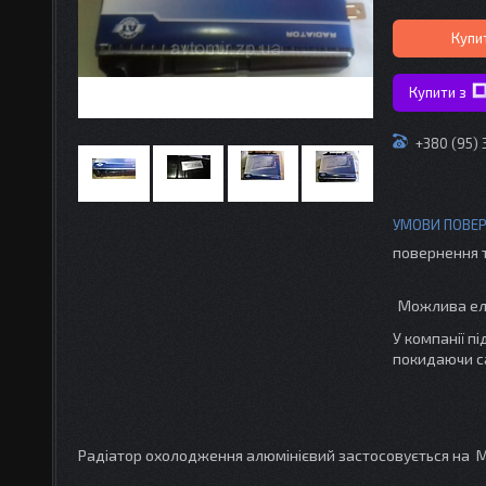
Купи
Купити з
+380 (95)
повернення 
У компанії п
покидаючи с
Радіатор охолодження алюмінієвий застосовується на Мо