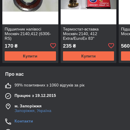
Підшипник напівосі
Термостат-вставка
Підш
Москвіч 2140,412 (6306-
Москвіч 2140, 412
Моск
RS)
Extra/EuroEx 83°
170
235
560
₴
₴
Купити
Купити
Про нас
99% позитивних з 1060 відгуків за рік
Працює з 19.12.2015
м. Запоріжжя
Запоріжжя, Україна
Контакти