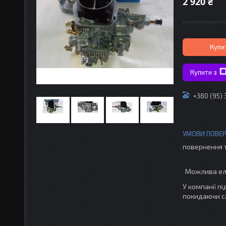
2 920 ₴
Купи
Купити з
+380 (95)
повернення 
У компанії п
покидаючи с