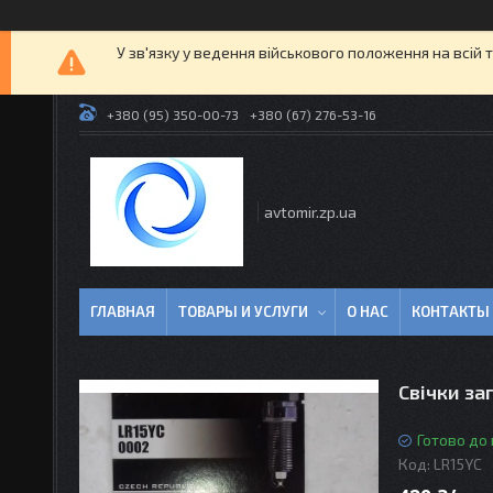
У зв'язку у ведення військового положення на всій 
+380 (95) 350-00-73
+380 (67) 276-53-16
avtomir.zp.ua
ГЛАВНАЯ
ТОВАРЫ И УСЛУГИ
О НАС
КОНТАКТЫ
Свічки за
Готово до
Код:
LR15YC