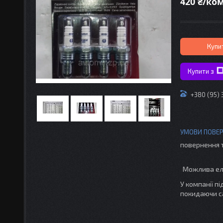
420 ₴/ко
Купи
Купити з
+380 (95)
повернення 
У компанії п
покидаючи с