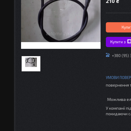
210 ₴
Купи
Купити з
+380 (95)
повернення 
У компанії п
покидаючи с