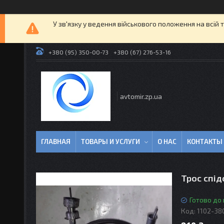
У зв'язку у ведення військового положення на всій 
+380 (95) 350-00-73
+380 (67) 276-53-16
avtomir.zp.ua
ГЛАВНАЯ
ТОВАРЫ И УСЛУГИ
О НАС
КОНТАКТЫ
Трос спід
Готово до
Код:
1102-38