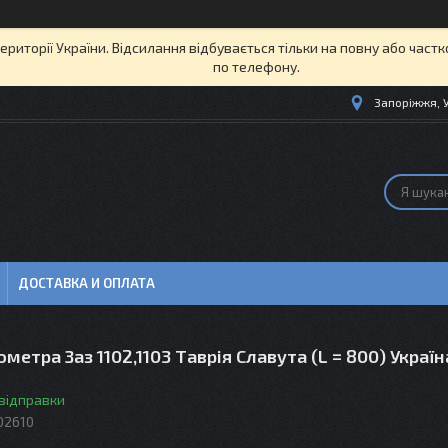
території України. Відсилання відбувається тільки на повну або част
по телефону.
Запоріжжя, 
ДОСТАВКА И ОПЛАТА
ометра Заз 1102,1103 Таврія Славута (L = 800) Україн
 відправки
02610