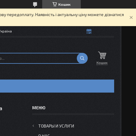
Кошик
кову передоплату. Наявність і актуальну ціну можете дізнатися
Україна
Кошик
а
ТОВАРЫ И УСЛУГИ
О НАС