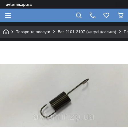
avtomir.zp.ua
Товари та послуги
Ваз 2101-2107 (жигулі класика)
Па