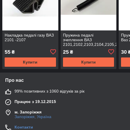
Накладка педалі газу ВАЗ
Пружина педалі
Пруж
2101 -2107
зчеплення ВАЗ
Ваз 
2101,2102,2103,2104,2105,2106,2
55
25
30
₴
₴
Купити
Купити
Про нас
99% позитивних з 1060 відгуків за рік
Працює з 19.12.2015
м. Запоріжжя
Запоріжжя, Україна
Контакти