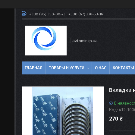
+380 (95) 350-00-73
+380 (67) 276-53-16
avtomir.zp.ua
ГЛАВНАЯ
ТОВАРЫ И УСЛУГИ
О НАС
КОНТАКТЫ
Вкладки к
В наявност
Код:
412-100
270 ₴