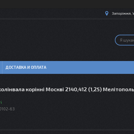
Запоріжжя, 
ДОСТАВКА И ОПЛАТА
олінвала корінні Москві 2140,412 (1,25) Мелітопол
і
0102-63