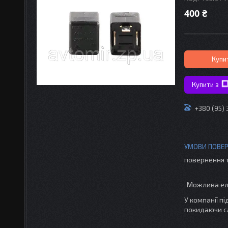
400 ₴
Купи
Купити з
+380 (95)
повернення 
У компанії п
покидаючи с