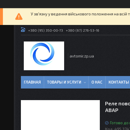
У зв'язку у ведення військового положення на всій 
+380 (95) 350-00-73
+380 (67) 276-53-16
avtomir.zp.ua
ГЛАВНАЯ
ТОВАРЫ И УСЛУГИ
О НАС
КОНТАКТЫ
Реле пово
АВАР
Готово до
Код:
495.374