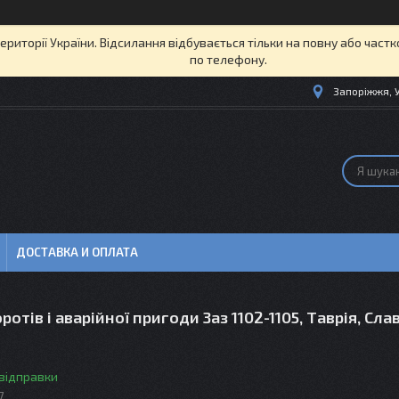
території України. Відсилання відбувається тільки на повну або част
по телефону.
Запоріжжя, 
ДОСТАВКА И ОПЛАТА
ротів і аварійної пригоди Заз 1102-1105, Таврія, Сла
 відправки
7