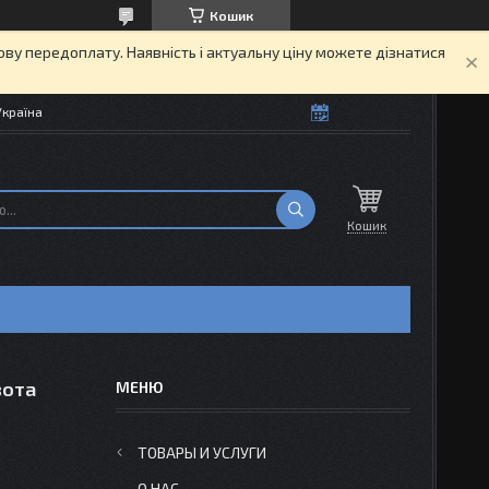
Кошик
кову передоплату. Наявність і актуальну ціну можете дізнатися
Україна
Кошик
вота
ТОВАРЫ И УСЛУГИ
О НАС