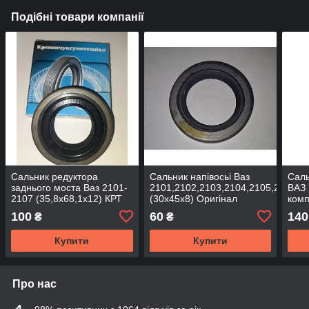
Подібні товари компанії
Сальник редуктора
Сальник напівосьі Ваз
Саль
заднього моста Ваз 2101-
2101,2102,2103,2104,2105,2106,2
ВАЗ 
2107 (35,8х68,1х12) КРТ
(30х45х8) Оригінал
комп
100
60
140
₴
₴
Купити
Купити
Про нас