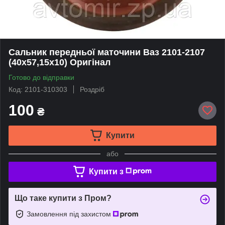
Сальник передньої маточини Ваз 2101-2107
(40х57,15х10) Оригінал
Готово до відправки
Код: 2101-310303
Роздріб
100
₴
Купити
або
Купити з
Що таке купити з Пром?
Замовлення під захистом