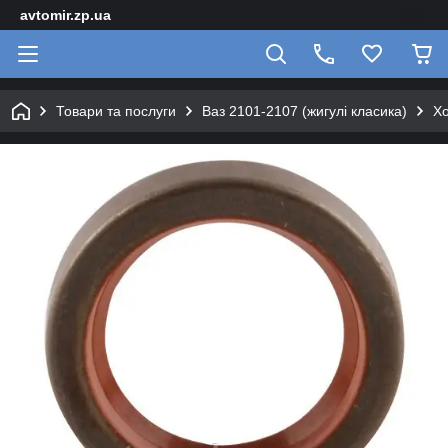
avtomir.zp.ua
Товари та послуги
Ваз 2101-2107 (жигулі класика)
Хо