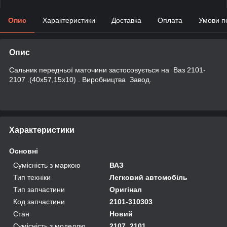
Опис
Характеристики
Доставка
Оплата
Умови п
Опис
Сальник передньої маточини застосовується на Ваз 2101-
2107 .(40х57,15х10) . Виробництва Завод.
Характеристики
Основні
Сумісність з маркою
ВАЗ
Тип техніки
Легковий автомобіль
Тип запчастини
Оригінал
Код запчастини
2101-310303
Стан
Новий
Сумісність з моделлю
2107, 2101