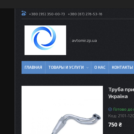
+380 (95) 350-00-73
+380 (67) 276-53-16
avtomir.zp.ua
ГЛАВНАЯ
ТОВАРЫ И УСЛУГИ
О НАС
КОНТАКТЫ
Труба при
Україна
Готово до
Код:
2101-12
750 ₴