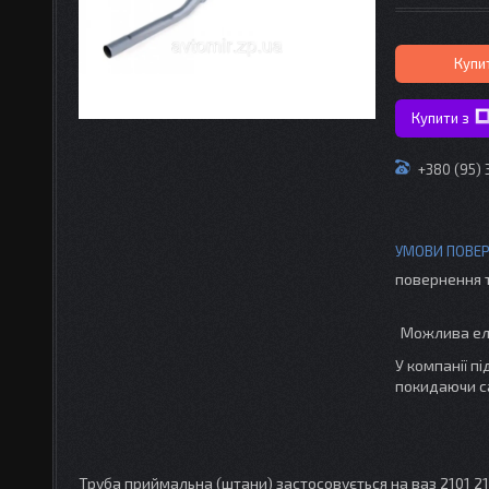
Купи
Купити з
+380 (95)
повернення 
У компанії п
покидаючи с
Труба приймальна (штани) застосовується на ваз 2101 210