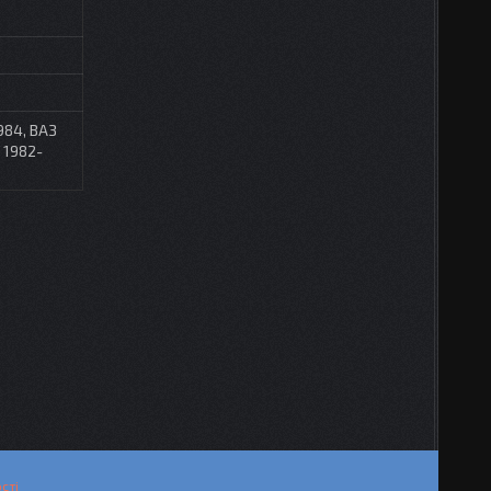
984, ВАЗ
 1982-
сті