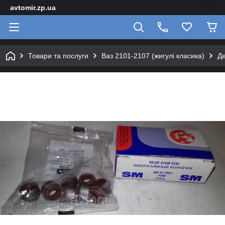
avtomir.zp.ua
Товари та послуги
Ваз 2101-2107 (жигулі класика)
Де