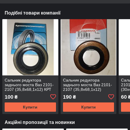
Подібні товари компанії
Сальник редуктора
Сальник редуктора
Саль
заднього моста Ваз 2101-
заднього моста Ваз 2101-
2101
2107 (35,8х68,1х12) КРТ
2107 (35,8х68,1х12)
(30х
Corteco
100
190
60
₴
₴
Купити
Купити
Акційні пропозиції та новинки