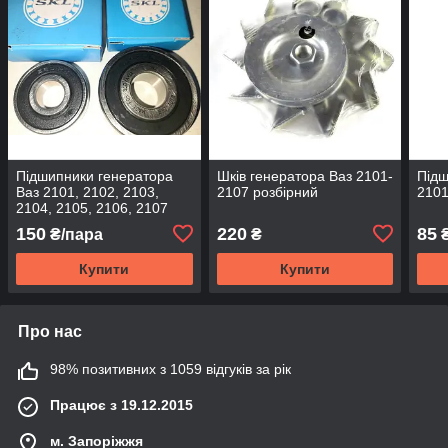
Підшипники генератора
Шків генератора Ваз 2101-
Підш
Ваз 2101, 2102, 2103,
2107 розбірний
210
2104, 2105, 2106, 2107
SKL
150
220
85
₴/пара
₴
Купити
Купити
Про нас
98% позитивних з 1059 відгуків за рік
Працює з 19.12.2015
м. Запоріжжя