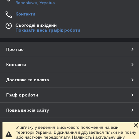
Запоріжжя, Україна
Контакти
Сьогодні вихідний
Показати весь графік роботи
Про нас
Контакти
Доставка та оплата
Графік роботи
Повна версія сайту
Сайт створено на маркетплейсі
Prom.ua
У зв'язку у ведення військового положення на всій
території України. Відсилання відбувається тільки на повну
або часткову передоплату. Наявність і актуальну ціну