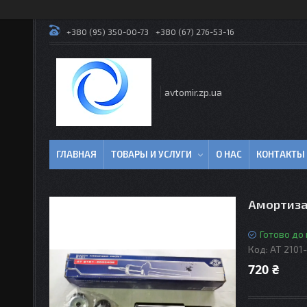
+380 (95) 350-00-73
+380 (67) 276-53-16
avtomir.zp.ua
ГЛАВНАЯ
ТОВАРЫ И УСЛУГИ
О НАС
КОНТАКТЫ
Амортизат
Готово до
Код:
AT 2101
720 ₴