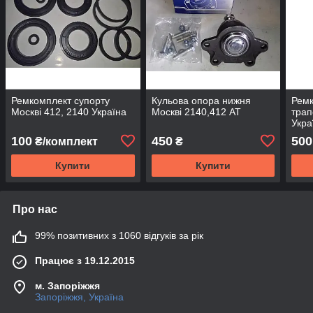
Ремкомплект супорту
Кульова опора нижня
Ремк
Москві 412, 2140 Україна
Москві 2140,412 АТ
трап
Укра
100
450
500
₴/комплект
₴
Купити
Купити
Про нас
99% позитивних з 1060 відгуків за рік
Працює з 19.12.2015
м. Запоріжжя
Запоріжжя, Україна