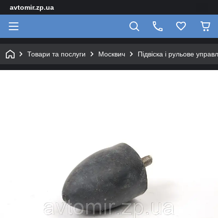
avtomir.zp.ua
Товари та послуги
Москвич
Підвіска і рульове управ