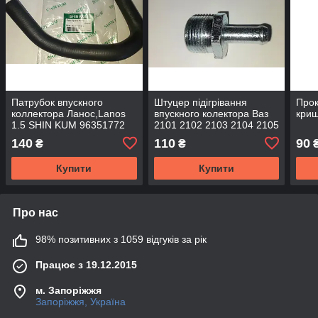
Патрубок впускного
Штуцер підігрівання
Прок
коллектора Ланос,Lanos
впускного колектора Ваз
криш
1.5 SHIN KUM 96351772
2101 2102 2103 2104 2105
2106 2107 Україна
140
110
90
₴
₴
Купити
Купити
Про нас
98% позитивних з 1059 відгуків за рік
Працює з 19.12.2015
м. Запоріжжя
Запоріжжя, Україна