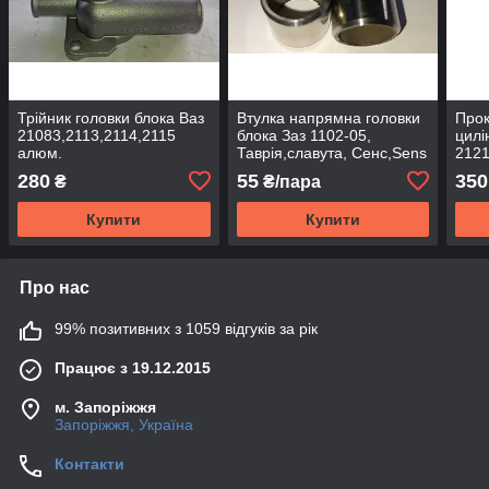
Трійник головки блока Ваз
Втулка напрямна головки
Прок
21083,2113,2114,2115
блока Заз 1102-05,
цилі
алюм.
Таврія,славута, Сенс,Sens
2121
Україна
Нова
280
55
350
₴
₴/пара
БМЦ 
Купити
Купити
Про нас
99% позитивних з 1059 відгуків за рік
Працює з 19.12.2015
м. Запоріжжя
Запоріжжя, Україна
Контакти