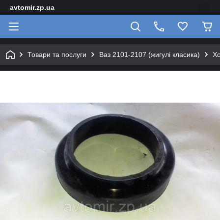
avtomir.zp.ua
Товари та послуги
Ваз 2101-2107 (жигулі класика)
Хо