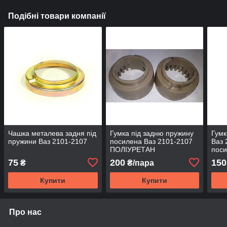
Подібні товари компанії
Чашка металева задня під
Гумка під задню пружину
Гумк
пружини Ваз 2101-2107
посилена Ваз 2101-2107
Ваз 
ПОЛІУРЕТАН
поси
75
200
150
₴
₴/пара
Купити
Купити
Про нас