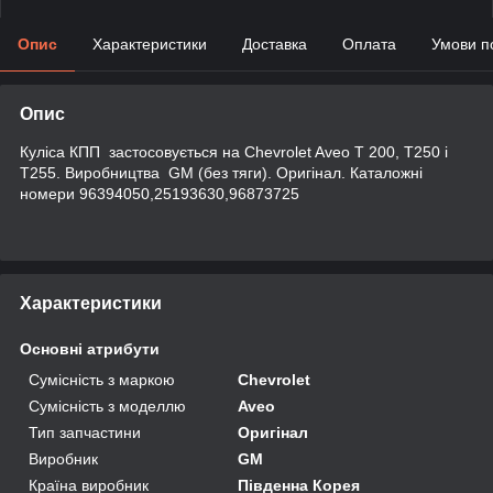
Опис
Характеристики
Доставка
Оплата
Умови п
Опис
Куліса КПП застосовується на Chevrolet Aveo Т 200, Т250 і
Т255. Виробництва GM (без тяги). Оригінал.
Каталожні
номери 96394050,25193630,96873725
Характеристики
Основні атрибути
Сумісність з маркою
Chevrolet
Сумісність з моделлю
Aveo
Тип запчастини
Оригінал
Виробник
GM
Країна виробник
Південна Корея