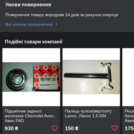
Умови повернення
Повернення товару впродовж 14 днів за рахунок покупця
Всі умови повернення
Подібні товари компанії
Підшипник задньої
Палець куліси(вертоліт)
Реші
маточини Chevrolet Aveo,
Lanos ,Ланос 1,5.GM
бага
Авео FAG
Аве
DT255237HL\94535214
930
150
175
₴
₴
(Т200\250\255) оригінал