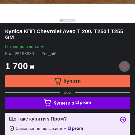
Куліса КПП Chevrolet Aveo Т 200, Т250 і Т255
GM
Готово до відправки
Код: 25193630
Роздріб
1 700
₴
Купити
або
Купити з
Що таке купити з Пром?
Замовлення під захистом