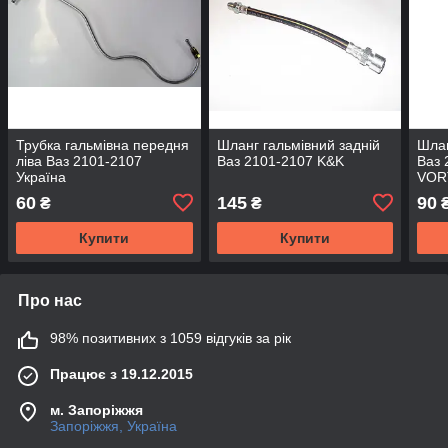
Трубка гальмівна передня
Шланг гальмівний задній
Шлан
ліва Ваз 2101-2107
Ваз 2101-2107 K&K
Ваз 
Україна
VOR
60
145
90
₴
₴
Купити
Купити
Про нас
98% позитивних з 1059 відгуків за рік
Працює з 19.12.2015
м. Запоріжжя
Запоріжжя, Україна