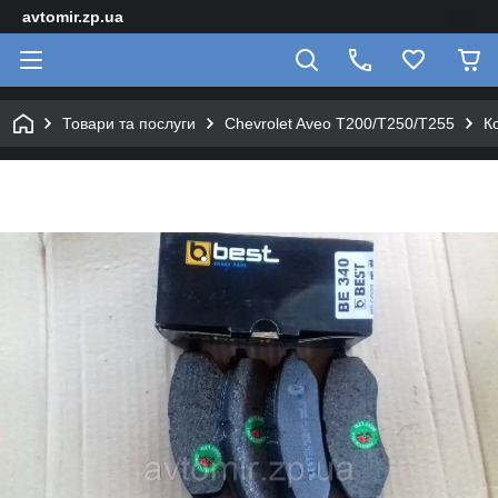
avtomir.zp.ua
Товари та послуги
Chevrolet Aveo T200/T250/T255
К