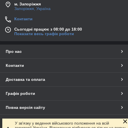
м. Запоріжжя
Запоріжжя, Україна
Контакти
Сьогодні працює з 08:00 до 18:00
Показати весь графік роботи
Про нас
Контакти
Доставка та оплата
Графік роботи
Повна версія сайту
Сайт створено на маркетплейсі
Prom.ua
У зв'язку у ведення військового положення на всій
території України. Відсилання відбувається тільки на повну