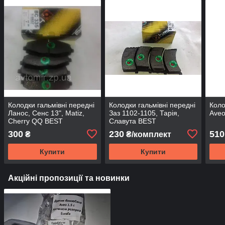
Колодки гальмівні передні
Колодки гальмівні передні
Коло
Ланос, Сенс 13", Matiz,
Заз 1102-1105, Тарія,
Aveo
Cherry QQ BEST
Славута BEST
300
230
510
₴
₴/комплект
Купити
Купити
Акційні пропозиції та новинки