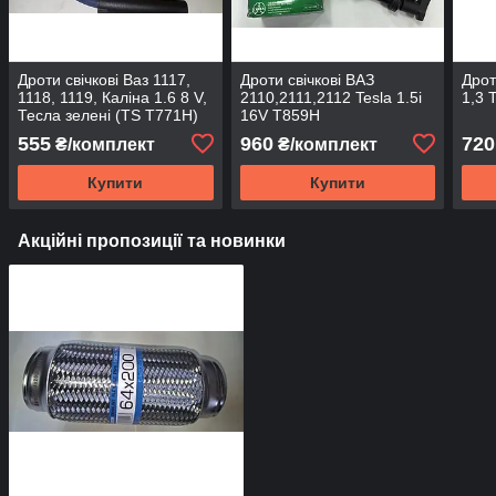
Дроти свічкові Ваз 1117,
Дроти свічкові ВАЗ
Дрот
1118, 1119, Каліна 1.6 8 V,
2110,2111,2112 Tesla 1.5i
1,3 
Тесла зелені (TS T771H)
16V T859H
555
960
720
₴/комплект
₴/комплект
Купити
Купити
Акційні пропозиції та новинки