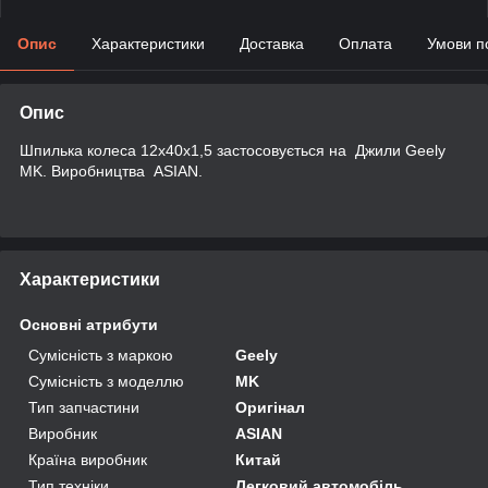
Опис
Характеристики
Доставка
Оплата
Умови п
Опис
Шпилька колеса 12х40х1,5 застосовується на Джили Geely
MK. Виробництва ASIAN.
Характеристики
Основні атрибути
Сумісність з маркою
Geely
Сумісність з моделлю
MK
Тип запчастини
Оригінал
Виробник
ASIAN
Країна виробник
Китай
Тип техніки
Легковий автомобіль