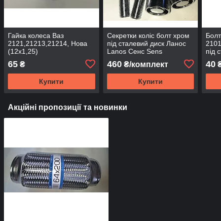
Гайка колеса Ваз
Секретки коліс болт хром
Болт
2121,21213,21214, Нова
під сталевий диск Ланос
2101
(12х1,25)
Lanos Сенс Sens
під 
M12х26х1,5
12х2
65
460
40
₴
₴/комплект
Купити
Купити
Акційні пропозиції та новинки