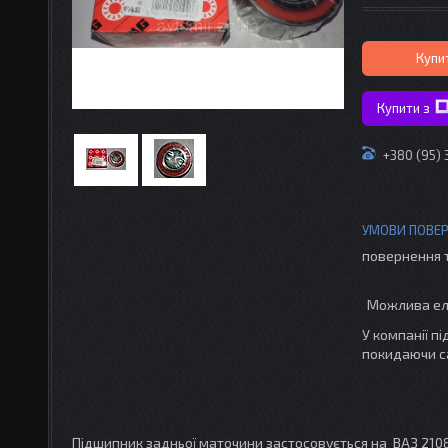
Купи
Купити з
+380 (95)
повернення 
У компанії п
покидаючи с
Підшипник задньої маточини застосовується на ВАЗ 2108-