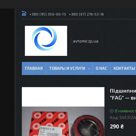
+380 (95) 350-00-73
+380 (67) 276-53-16
avtomir.zp.ua
ГЛАВНАЯ
ТОВАРЫ И УСЛУГИ
О НАС
КОНТАКТЫ
Підшипник
"FAG" — 
В наявност
Код:
545312А
290 ₴