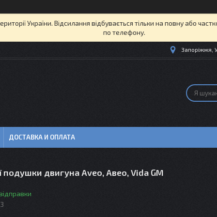
території України. Відсилання відбувається тільки на повну або част
по телефону.
Запоріжжя, 
ДОСТАВКА И ОПЛАТА
ї подушки двигуна Aveo, Авео, Vida GM
 відправки
33