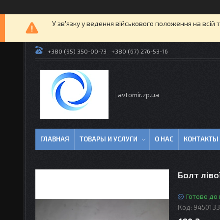
У зв'язку у ведення військового положення на всій 
+380 (95) 350-00-73
+380 (67) 276-53-16
avtomir.zp.ua
ГЛАВНАЯ
ТОВАРЫ И УСЛУГИ
О НАС
КОНТАКТЫ
Болт ліво
Готово до
Код:
945013