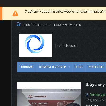
У зв'язку у ведення військового положення на всій 
+380 (95) 350-00-73
+380 (67) 276-53-16
avtomir.zp.ua
ГЛАВНАЯ
ТОВАРЫ И УСЛУГИ
О НАС
КОНТАКТЫ
Шрус внут
Готово до
Код:
CVJ-ZA1