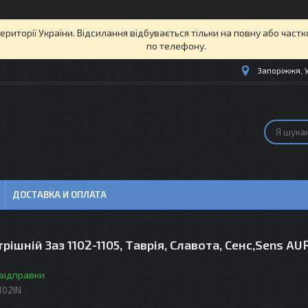
території України. Відсилання відбувається тільки на повну або част
по телефону.
Запоріжжя, 
ДОСТАВКА И ОПЛАТА
рішній Заз 1102-1105, Таврія, Славота, Сенс,Sens A
 відправки
102IN