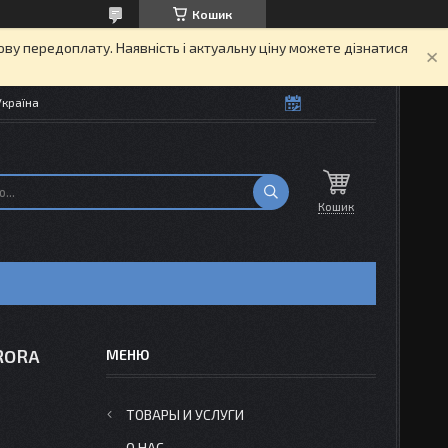
Кошик
кову передоплату. Наявність і актуальну ціну можете дізнатися
Україна
Кошик
URORA
ТОВАРЫ И УСЛУГИ
О НАС