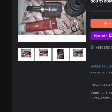
880 ₴/ко
Купи
Купити з
+380 (95)
повернення 
У компанії п
покидаючи с