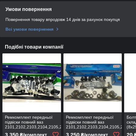
Умови повернення
Повернення товару впродовж 14 днів за рахунок покупця
Всі умови повернення
Подібні товари компанії
Ремкомплект передньої
Ремкомплект передньої
Болт
підвіски повний ваз
підвіски повний ваз
скла
2101,2102,2103,2104,2105,2106,2107
2101,2102,2103,2104,2105,2106,2
(8х2
SHIN KUM
LSA
3 350
3 250
20
₴/комплект
₴/комплект