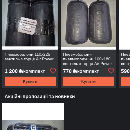
Пневмобалони 110x225
Пневмобалони
Пне
вентиль з торця Air Power
пневмоподушки 100x180
пне
вентиль з торця Air Power
вент
1 200
770
590
₴/комплект
₴/комплект
Купити
Купити
Акційні пропозиції та новинки