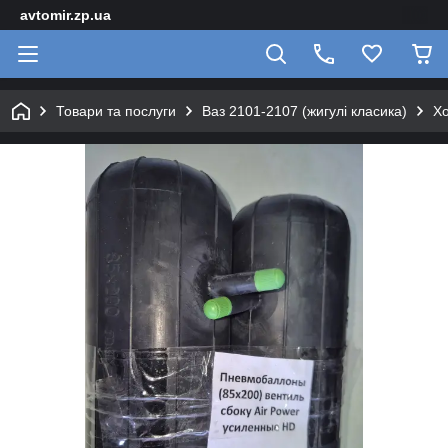
avtomir.zp.ua
Товари та послуги
Ваз 2101-2107 (жигулі класика)
Хо