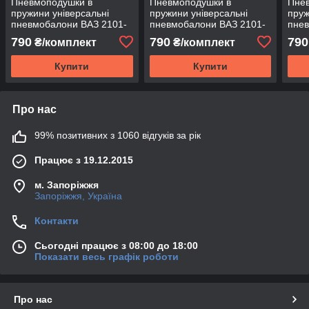
Пневмоподушки в
Пневмоподушки в
Пне
пружини універсальні
пружини універсальні
пруж
пневмобалони ВАЗ 2101-
пневмобалони ВАЗ 2101-
пнев
2107
2107
210
790
790
790
₴/комплект
₴/комплект
Купити
Купити
Про нас
99% позитивних з 1060 відгуків за рік
Працює з 19.12.2015
м. Запоріжжя
Запоріжжя, Україна
Контакти
Сьогодні працює з 08:00 до 18:00
Показати весь графік роботи
Про нас