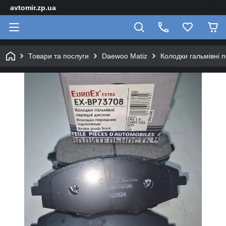
avtomir.zp.ua
Товари та послуги
Daewoo Matiz
Колодки гальмівні 