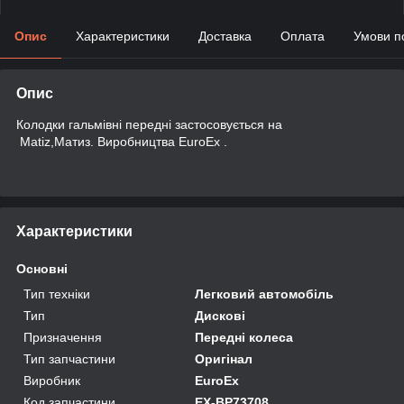
Опис
Характеристики
Доставка
Оплата
Умови п
Опис
Колодки гальмівні передні застосовується на
Matiz,Матиз. Виробництва EuroEx .
Характеристики
Основні
Тип техніки
Легковий автомобіль
Тип
Дискові
Призначення
Передні колеса
Тип запчастини
Оригінал
Виробник
EuroEx
Код запчастини
EX-BP73708