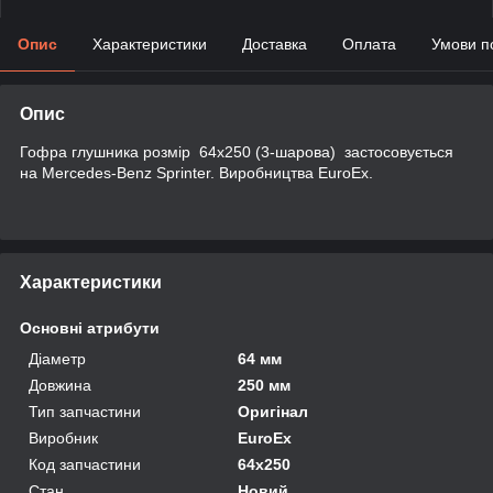
Опис
Характеристики
Доставка
Оплата
Умови п
Опис
Гофра глушника розмір 64х250 (3-шарова) застосовується
на Mercedes-Benz Sprinter. Виробництва EuroEx.
Характеристики
Основні атрибути
Діаметр
64 мм
Довжина
250 мм
Тип запчастини
Оригінал
Виробник
EuroEx
Код запчастини
64х250
Стан
Новий