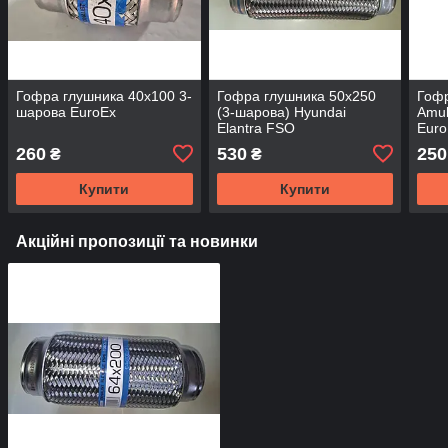
Гофра глушника 40х100 3-
Гофра глушника 50х250
Гофр
шарова EuroEx
(3-шарова) Hyundai
Amul
Elantra FSO
Euro
260
530
250
₴
₴
Купити
Купити
Акційні пропозиції та новинки