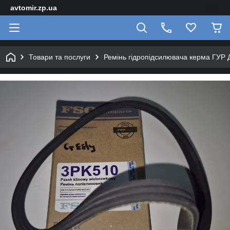
avtomir.zp.ua
Товари та послуги
Ремінь гідропідсилювача керма ГУР