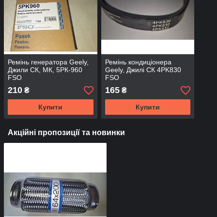
Ремінь генератора Geely,
Ремінь кондиціонера
Джили СК, МК, 5РК-960
Geely, Джилі СК 4PK830
FSO
FSO
210
165
₴
₴
Купити
Купити
Акційні пропозиції та новинки