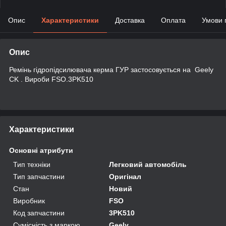
Опис
Характеристики
Доставка
Оплата
Умови 
Опис
Ремінь гідропідсилювача керма ГУР застосовується на Geely
CK . Вироби FSO.3PK510
Характеристики
Основні атрибути
Тип техніки
Легковий автомобіль
Тип запчастини
Оригінал
Стан
Новий
Виробник
FSO
Код запчастини
3PK510
Сумісність з маркою
Geely