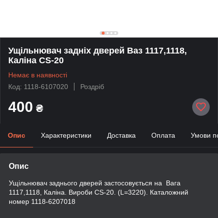
Ущільнювач задніх дверей Ваз 1117,1118,
Каліна CS-20
Немає в наявності
Код: 1118-6107020
Роздріб
400
₴
Опис
Характеристики
Доставка
Оплата
Умови п
Опис
Ущільнювач заднього дверей застосовується на Вага
1117,1118, Каліна. Вироби CS-20. (L=3220). Каталожний
номер 1118-6207018